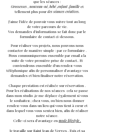
que les séances :
Grossesses
,
nouveau-né
,
bébé
,
enfant
,
famille
et
tellement plus pour
des séances créatives
.
J'aime l'idée de pouvoir vous suivre tout au long
de votre parcours de vie.
Vos demandes d'informations se fait donc par le
formulaire de contact ci-dessous.
Pour réaliser vos projets, nous pouvons nous
contacter de manière simple : par ce formulaire .
Nous communiquerons ensemble par email a la
suite de votre première prise de contact.. Et
conviendrons ensemble d'un rendez-vous
téléphonique afin de personnaliser d'avantage vos
demandes et bien finaliser notre réservation.
Chaque prestation est réalisée sur réservation .
Pour les réalisations de nos séances cela se passe
dans mon studio ,je me déplace également si vous
le souhaitez ; chez vous, ou bien nous donner
rendez-vous dans un lieu qui vous tient à cœur et
dans lequel vous vous sentez bien, afin de réaliser
notre séance.
Celle-ci sera d'avantage en
mode lifestyle .
Je travaille sur Saint Jean de Verges , Foix et sa