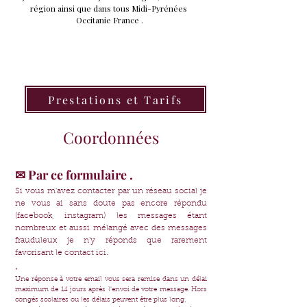
région ainsi que dans tous Midi-Pyrénées
Occitanie France .
Prestations et Tarifs
Coordonnées
✉ Par ce formulaire .
Si vous m'avez contacter par un réseau social je
ne vous ai sans doute pas encore répondu
(facebook, instagram) les messages étant
nombreux et aussi mélangé avec des messages
frauduleux je n'y réponds que rarement
favorisant le contact ici.
.
Une réponse à votre email vous sera remise dans un délai
maximum de 14 jours après l'envoi de votre message. Hors
congés scolaires ou les délais peuvent être plus long.