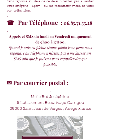
Sans réponse au delà de ce délai n'hésitez pas à vérifier
votre catégorie " Spam " ou me recontacter merci de votre
compréhension.
.
☎ Par Téléphone :
06.85.71.55.28
.
Appels et SMS du lundi au Vendredi uniquement
de 9h00 à 17H00.
Quand je suis en pleine s
éance photo je ne peux vous
répondre au téléphone n'hésitez pas à me laisser un
SMS afin que je puisses vous rappellez des que
possible.
✉ Par courrier postal :
.
Melle Bot Jos
éphine
6 Lotissement Beaurivage Garrigou
09000 Saint Jean de Verges , Ariège France